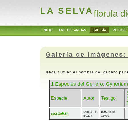
LA SELVA
florula di
INICIO
PAG. DE FAMILIAS
GALERÍA
MOTORES
Galería de Imágenes:
Haga clic en el nombre del género para
1 Especies del Genero: Gyneriu
Especie
Autor
Testigo
(Aubl.) P.
B.Hammel
sagittatum
Beauv.
11002