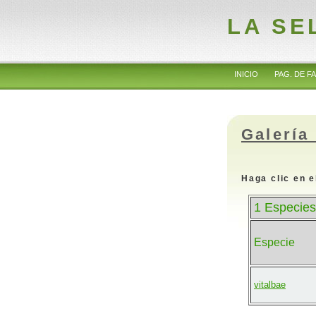
LA SE
INICIO
PAG. DE FA
Galería
Haga clic en e
1 Especies
Especie
vitalbae