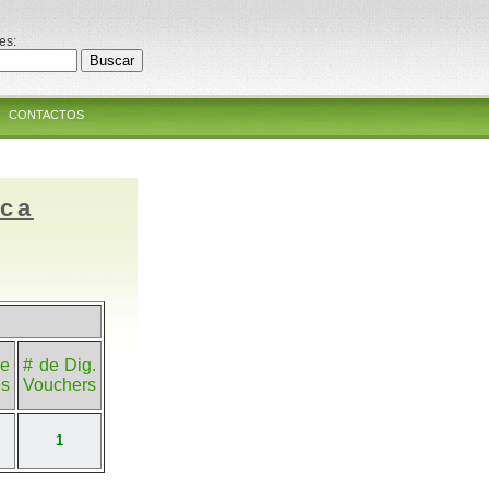
es:
CONTACTOS
ica
e
# de Dig.
es
Vouchers
1