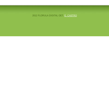
2012 FLORULA DIGITAL OET.
E. CASTRO