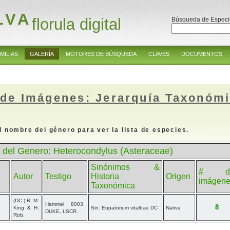
LVA
florula digital
Búsqueda de Especi
MILIAS
GALERÍA
MOTORES DE BÚSQUEDA
CLAVES
DOCUMENTOS
 de Imágenes: Jerarquía Taxonóm
l nombre del género para ver la lista de especies.
 del Genero: Heterocondylus (Asteraceae)
Sinónimos &
# d
Autor
Testigo
Historia
Origen
imágen
Taxonómica
(DC.) R. M.
Hammel 8003,
8
King & H.
Sin. Eupatorium vitalbae DC
Nativa
DUKE, LSCR.
Rob.