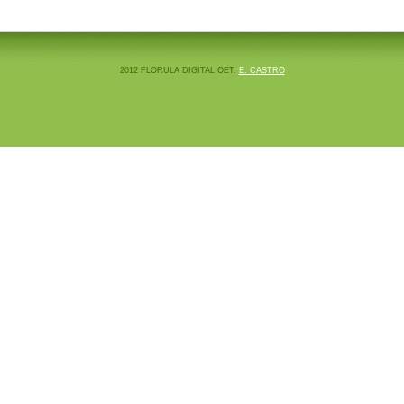
2012 FLORULA DIGITAL OET.
E. CASTRO