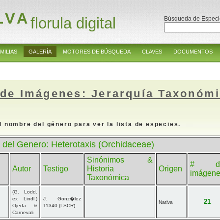
LVA
florula digital
Búsqueda de Especi
MILIAS
GALERÍA
MOTORES DE BÚSQUEDA
CLAVES
DOCUMENTOS
 de Imágenes: Jerarquía Taxonóm
l nombre del género para ver la lista de especies.
 del Genero: Heterotaxis (Orchidaceae)
Sinónimos &
# d
Autor
Testigo
Historia
Origen
imágen
Taxonómica
(G. Lodd.
ex Lindl.)
J. Gonz�lez
21
Nativa
Ojeda &
11340 (LSCR)
Carnevali