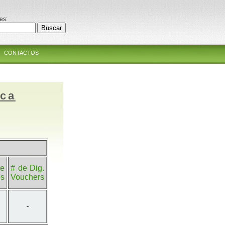
es:
CONTACTOS
ica
e
# de Dig.
es
Vouchers
-