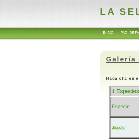
LA SE
INICIO
PAG. DE FA
Galería
Haga clic en e
1 Especies
Especie
discolor