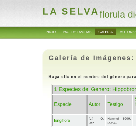
LA SELVA
florula di
INICIO
PAG. DE FAMILIAS
GALERÍA
MOTORES
Galería de Imágenes:
Haga clic en el nombre del género para
1 Especies del Genero: Hippobr
Especie
Autor
Testigo
(L.) G.
Hammel 8906,
longiflora
Don
DUKE.