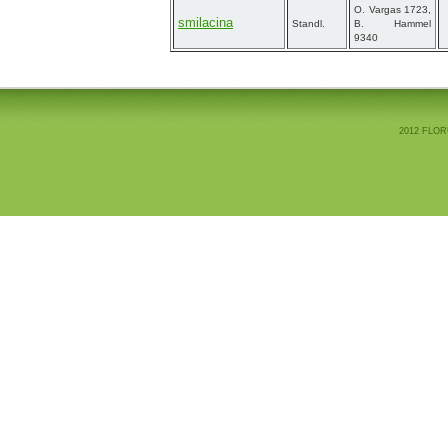
O. Vargas 1723,
smilacina
Standl.
B. Hammel
9340
2012 FLOR