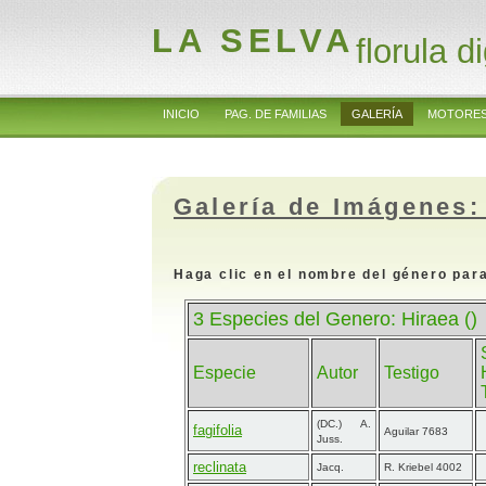
LA SELVA
florula di
INICIO
PAG. DE FAMILIAS
GALERÍA
MOTORES
Galería de Imágenes:
Haga clic en el nombre del género para
3 Especies del Genero: Hiraea ()
Especie
Autor
Testigo
(DC.) A.
fagifolia
Aguilar 7683
Juss.
reclinata
Jacq.
R. Kriebel 4002