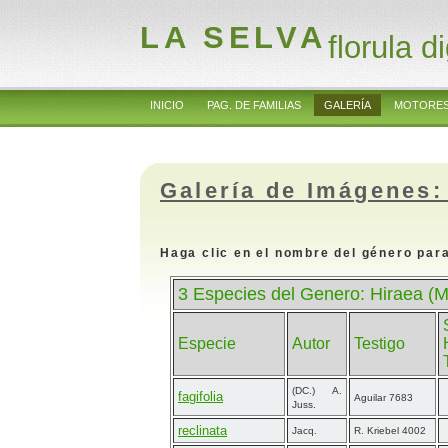
LA SELVA
florula di
INICIO
PAG. DE FAMILIAS
GALERÍA
MOTORES
Galería de Imágenes:
Haga clic en el nombre del género para
3 Especies del Genero: Hiraea (M
Especie
Autor
Testigo
(DC.) A.
fagifolia
Aguilar 7683
Juss.
reclinata
Jacq.
R. Kriebel 4002