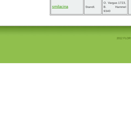
O. Vargas 1723,
smilacina
Standl.
B. Hammel
9340
2012 FLOR