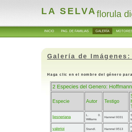
LA SELVA
florula di
INICIO
PAG. DE FAMILIAS
GALERÍA
MOTORES
Galería de Imágenes:
Haga clic en el nombre del género para
2 Especies del Genero: Hoffmann
Especie
Autor
Testigo
L. 0.
liesneriana
Hammel 9331
Williams
b
valerioi
Standl.
Hammel 9513