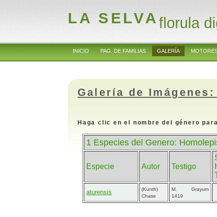
LA SELVA
florula di
INICIO
PAG. DE FAMILIAS
GALERÍA
MOTORES
Galería de Imágenes:
Haga clic en el nombre del género para
1 Especies del Genero: Homolepi
Especie
Autor
Testigo
(Kunth)
M. Grayum
aturensis
Chase
1419