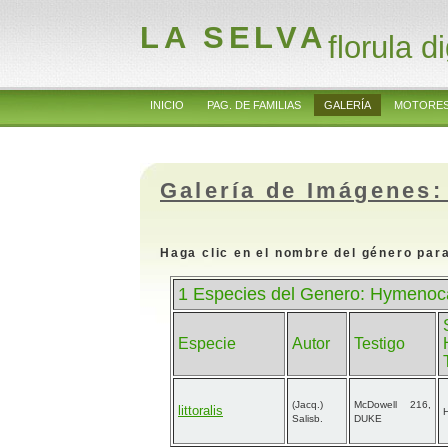
LA SELVA
florula di
INICIO
PAG. DE FAMILIAS
GALERÍA
MOTORES
Galería de Imágenes:
Haga clic en el nombre del género para
1 Especies del Genero: Hymenocal
Especie
Autor
Testigo
(Jacq.)
McDowell 216,
littoralis
H
Salisb.
DUKE