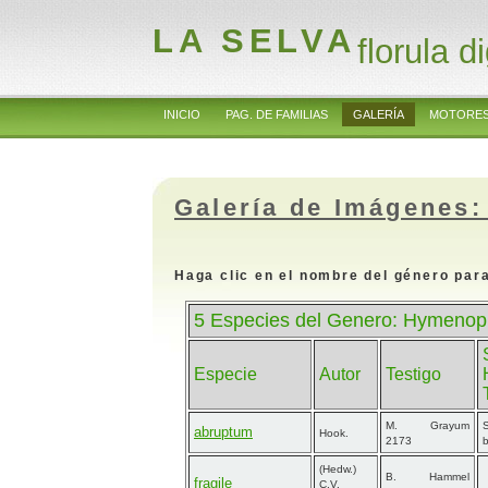
LA SELVA
florula di
INICIO
PAG. DE FAMILIAS
GALERÍA
MOTORES
Galería de Imágenes:
Haga clic en el nombre del género para
5 Especies del Genero: Hymenoph
Especie
Autor
Testigo
M. Grayum
abruptum
Hook.
2173
(Hedw.)
B. Hammel
fragile
C.V.