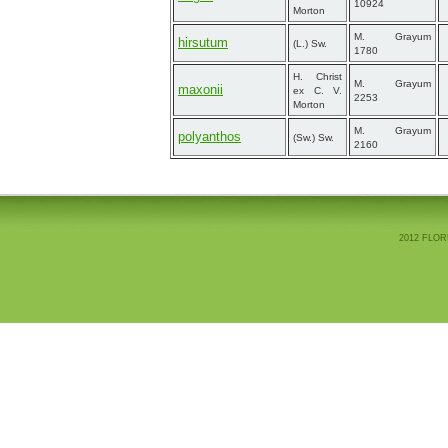
10924
Morton
M. Grayum
hirsutum
(L.) Sw.
1780
H. Christ
M. Grayum
maxonii
ex C. V.
2253
Morton
M. Grayum
polyanthos
(Sw.) Sw.
2160
2012 FLOR