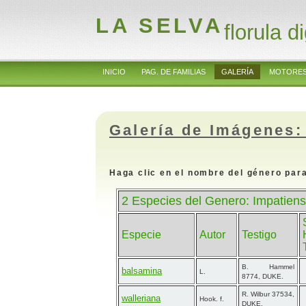
LA SELVA
florula di
INICIO
PAG. DE FAMILIAS
GALERÍA
MOTORES
Galería de Imágenes:
Haga clic en el nombre del género para
2 Especies del Genero: Impatien
Especie
Autor
Testigo
B. Hammel
balsamina
L.
8774, DUKE.
R. Wilbur 37534,
walleriana
Hook. f.
DUKE.