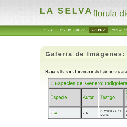
LA SELVA
florula di
INICIO
PAG. DE FAMILIAS
GALERÍA
MOTORES
Galería de Imágenes:
Haga clic en el nombre del género para
1 Especies del Genero: Indigofera
Especie
Autor
Testigo
R. Wilbur 38744,
S
trita
L. f.
DUKE.