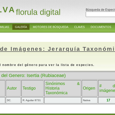
LVA
florula digital
Búsqueda de Especi
MILIAS
GALERÍA
MOTORES DE BÚSQUEDA
CLAVES
DOCUMENTOS
 de Imágenes: Jerarquía Taxonóm
l nombre del género para ver la lista de especies.
 del Genero: Isertia (Rubiaceae)
Sinónimos &
# d
Autor
Testigo
Historia
Origen
imágen
Taxonómica
17
DC.
R. Aguilar 8731
Nativa