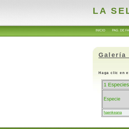
LA SE
INICIO
PAG. DE FA
Galería
Haga clic en e
1 Especies
Especie
haenkeana