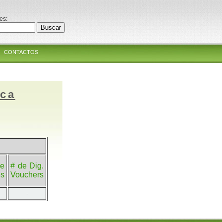
es:
CONTACTOS
ica
e
# de Dig.
es
Vouchers
-