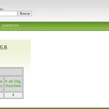
es:
CONTACTOS
ica
e
# de Dig.
es
Vouchers
2