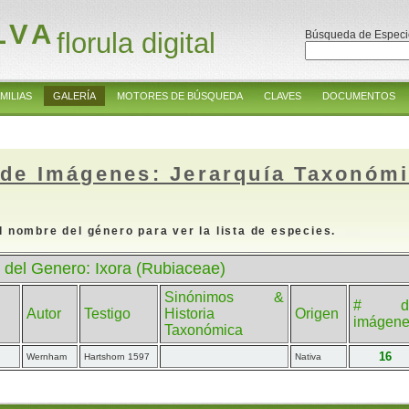
LVA
florula digital
Búsqueda de Especi
MILIAS
GALERÍA
MOTORES DE BÚSQUEDA
CLAVES
DOCUMENTOS
 de Imágenes: Jerarquía Taxonóm
l nombre del género para ver la lista de especies.
 del Genero: Ixora (Rubiaceae)
Sinónimos &
# d
Autor
Testigo
Historia
Origen
imágen
Taxonómica
16
Wernham
Hartshorn 1597
Nativa