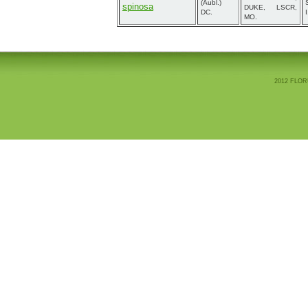
(Aubl.)
spinosa
DUKE, LSCR,
DC.
MO.
2012 FLOR