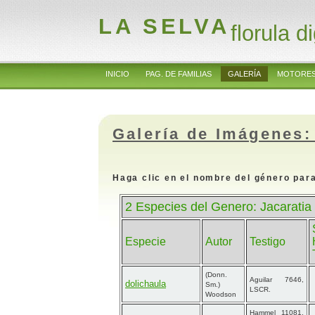
LA SELVA
florula di
INICIO
PAG. DE FAMILIAS
GALERÍA
MOTORES
Galería de Imágenes:
Haga clic en el nombre del género para
2 Especies del Genero: Jacaratia
Especie
Autor
Testigo
(Donn.
Aguilar 7646,
dolichaula
Sm.)
LSCR.
Woodson
Hammel 11081,