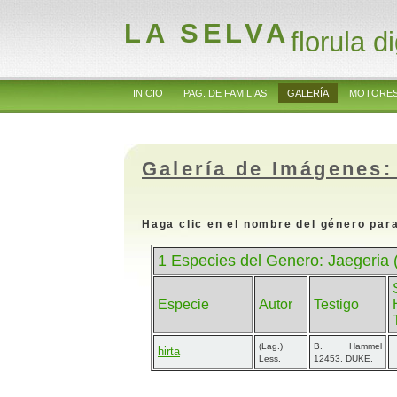
LA SELVA
florula di
INICIO
PAG. DE FAMILIAS
GALERÍA
MOTORES
Galería de Imágenes:
Haga clic en el nombre del género para
1 Especies del Genero: Jaegeria 
Especie
Autor
Testigo
(Lag.)
B. Hammel
hirta
Less.
12453, DUKE.