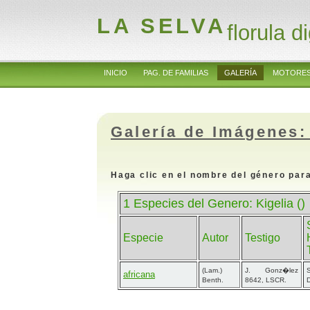
LA SELVA
florula di
INICIO
PAG. DE FAMILIAS
GALERÍA
MOTORES
Galería de Imágenes:
Haga clic en el nombre del género para
1 Especies del Genero: Kigelia ()
Especie
Autor
Testigo
(Lam.)
J. Gonz�lez
S
africana
Benth.
8642, LSCR.