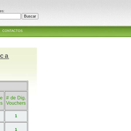
es:
CONTACTOS
ica
e
# de Dig.
es
Vouchers
1
1