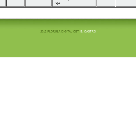
K�k.
2012 FLORULA DIGITAL OET.
E. CASTRO