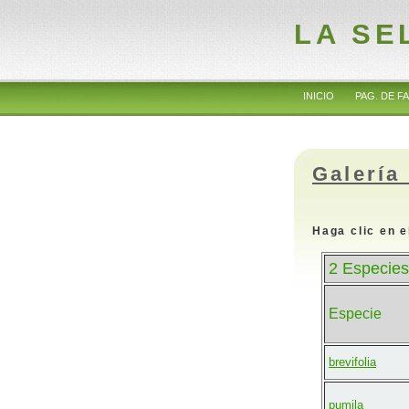
LA SE
INICIO
PAG. DE FA
Galería
Haga clic en e
2 Especies
Especie
brevifolia
pumila