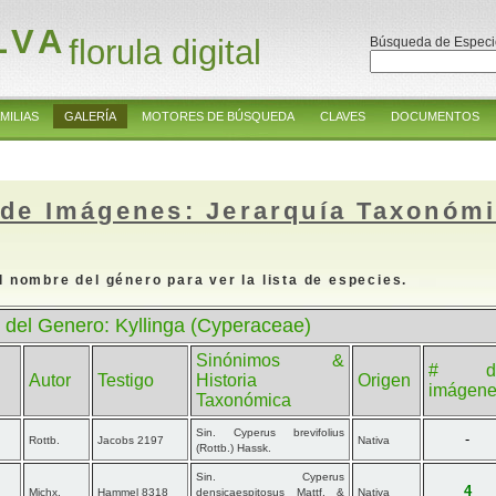
LVA
florula digital
Búsqueda de Especi
MILIAS
GALERÍA
MOTORES DE BÚSQUEDA
CLAVES
DOCUMENTOS
 de Imágenes: Jerarquía Taxonóm
l nombre del género para ver la lista de especies.
 del Genero: Kyllinga (Cyperaceae)
Sinónimos &
# d
Autor
Testigo
Historia
Origen
imágen
Taxonómica
Sin. Cyperus brevifolius
-
Rottb.
Jacobs 2197
Nativa
(Rottb.) Hassk.
Sin. Cyperus
4
Michx.
Hammel 8318
densicaespitosus Mattf. &
Nativa