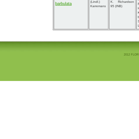
(Lindl.)
K. Richardson
barbulata
Karremans
95 (INB)
2012 FLOR