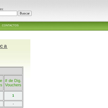
es:
CONTACTOS
ica
e
# de Dig.
es
Vouchers
1
-