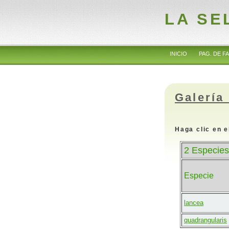
LA SE
INICIO
PAG. DE FA
Galería
Haga clic en e
2 Especies
Especie
lancea
quadrangularis