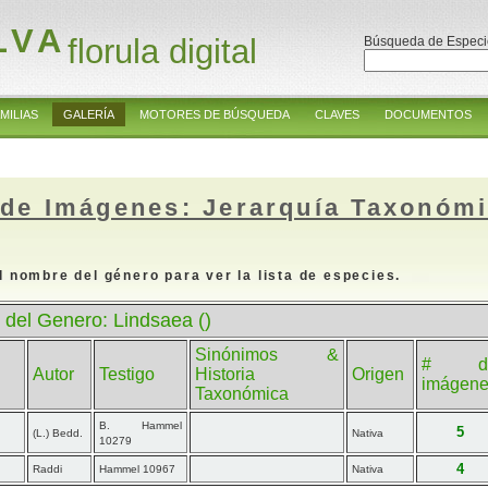
LVA
florula digital
Búsqueda de Especi
MILIAS
GALERÍA
MOTORES DE BÚSQUEDA
CLAVES
DOCUMENTOS
 de Imágenes: Jerarquía Taxonóm
l nombre del género para ver la lista de especies.
 del Genero: Lindsaea ()
Sinónimos &
# d
Autor
Testigo
Historia
Origen
imágen
Taxonómica
B. Hammel
5
(L.) Bedd.
Nativa
10279
4
Raddi
Hammel 10967
Nativa