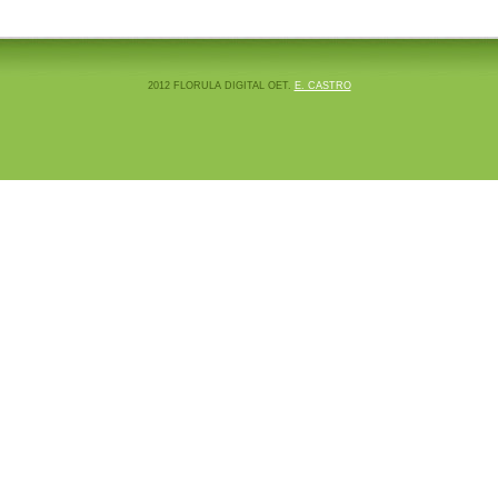
2012 FLORULA DIGITAL OET.
E. CASTRO