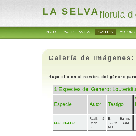
LA SELVA
florula di
INICIO
PAG. DE FAMILIAS
GALERÍA
MOTORES
Galería de Imágenes:
Haga clic en el nombre del género para
1 Especies del Genero: Louterid
Especie
Autor
Testigo
Radlk. &
B. Hammel
costaricense
Donn.
13226, DUKE,
Sm.
MO.