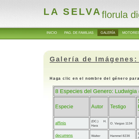
LA SELVA
florula di
INICIO
PAG. DE FAMILIAS
GALERÍA
MOTORES
Galería de Imágenes:
Haga clic en el nombre del género para
8 Especies del Genero: Ludwigia
Especie
Autor
Testigo
(DC.) H.
affinis
O. Vargas 1134
Hara
decurrens
Walter
Hammel 8236