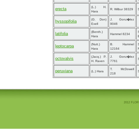
(L.) H.
erecta
R. Wilbur 38329
Hara
(G. Don)
J. Gonz�lez
hyssopifolia
Exell
9046
(Benth.)
latifolia
Hammel 8234
Hara
(Nutt.)
B. Hammel
leptocarpa
Hara
12164
(Jacq.) P.
J. Gonz�lez
octovalvis
H. Raven
7761
T. McDowell
peruviana
(L.) Hara
218
2012 FLOR