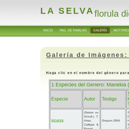
LA SELVA
florula di
INICIO
PAG. DE FAMILIAS
GALERÍA
MOTORES
Galería de Imágenes:
Haga clic en el nombre del género para
1 Especies del Genero: Manekia (
Especie
Autor
Testigo
(Sieber ex
S
Schult.) T.
D
incurva
Arias,
Grayum 2864
Callejas &
S
Bornst.
D