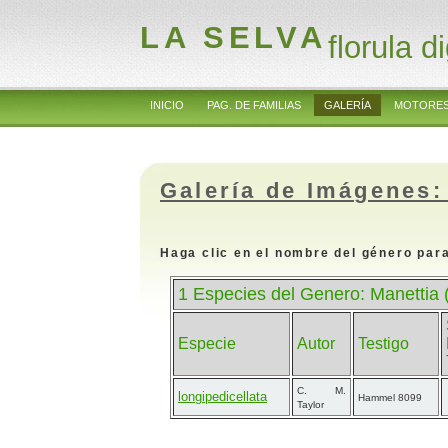
LA SELVA
florula di
INICIO
PAG. DE FAMILIAS
GALERÍA
MOTORES
Galería de Imágenes:
Haga clic en el nombre del género para
1 Especies del Genero: Manettia
Especie
Autor
Testigo
C. M.
longipedicellata
Hammel 8099
Taylor