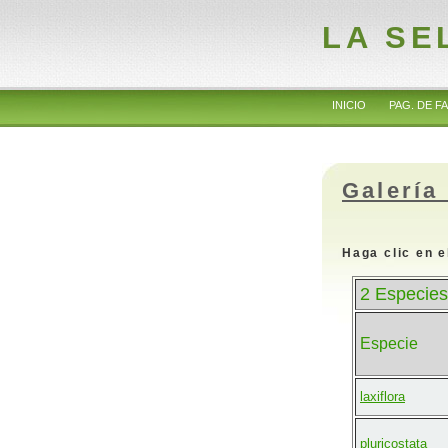
LA SE
INICIO
PAG. DE FA
Galería
Haga clic en e
2 Especies
Especie
laxiflora
pluricostata