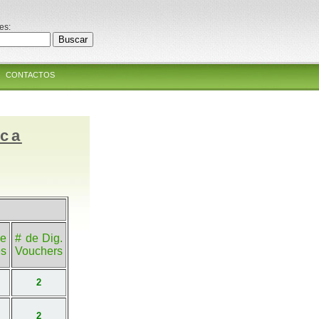
es:
CONTACTOS
ica
e
# de Dig.
es
Vouchers
2
2