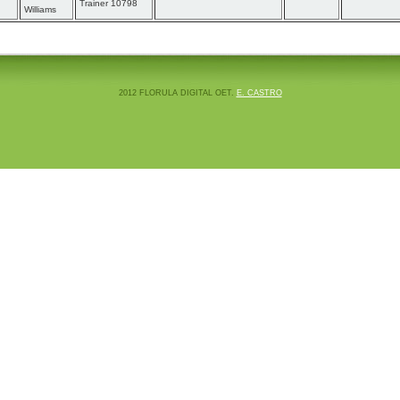
Trainer 10798
Williams
2012 FLORULA DIGITAL OET.
E. CASTRO