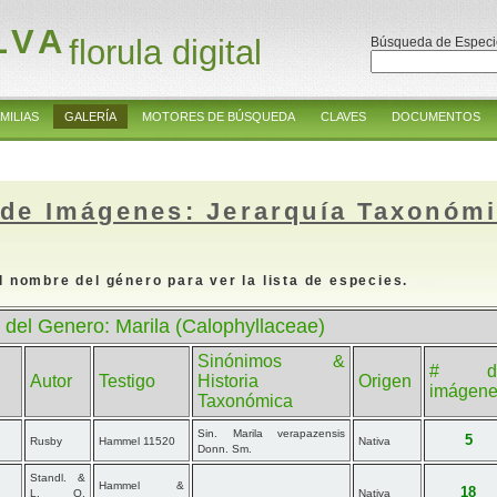
LVA
florula digital
Búsqueda de Especi
MILIAS
GALERÍA
MOTORES DE BÚSQUEDA
CLAVES
DOCUMENTOS
 de Imágenes: Jerarquía Taxonóm
l nombre del género para ver la lista de especies.
 del Genero: Marila (Calophyllaceae)
Sinónimos &
# d
Autor
Testigo
Historia
Origen
imágen
Taxonómica
Sin. Marila verapazensis
5
Rusby
Hammel 11520
Nativa
Donn. Sm.
Standl. &
Hammel &
18
L. O.
Nativa