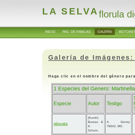
LA SELVA
florula di
INICIO
PAG. DE FAMILIAS
GALERÍA
MOTORES
Galería de Imágenes:
Haga clic en el nombre del género para
1 Especies del Genero: Martinell
Especie
Autor
Testigo
(Kunth)
Bureau &
A. Gentry
obovata
K.
78642, MO.
Schum.