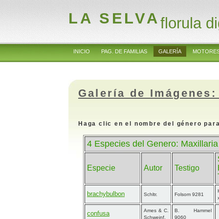
LA SELVA
florula di
INICIO
PAG. DE FAMILIAS
GALERÍA
MOTORES
Galería de Imágenes:
Haga clic en el nombre del género para
4 Especies del Genero: Maxillaria 
Especie
Autor
Testigo
brachybulbon
Schltr.
Folsom 9281
Ames & C.
B. Hammel
confusa
Schweinf.
9060