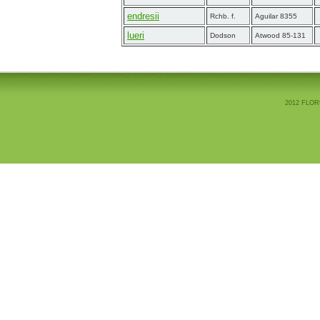
endresii
Rchb. f.
Aguilar 8355
lueri
Dodson
Atwood 85-131
2012 FLOR