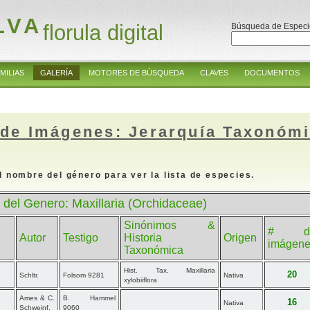
LVA
florula digital
Búsqueda de Especi
MILIAS
GALERÍA
MOTORES DE BÚSQUEDA
CLAVES
DOCUMENTOS
 de Imágenes: Jerarquía Taxonóm
l nombre del género para ver la lista de especies.
 del Genero: Maxillaria (Orchidaceae)
Sinónimos &
# d
Autor
Testigo
Historia
Origen
imágen
Taxonómica
Hist. Tax. Maxillaria
20
Schltr.
Folsom 9281
Nativa
xylobiiflora
Ames & C.
B. Hammel
16
Nativa
Schweinf.
9060