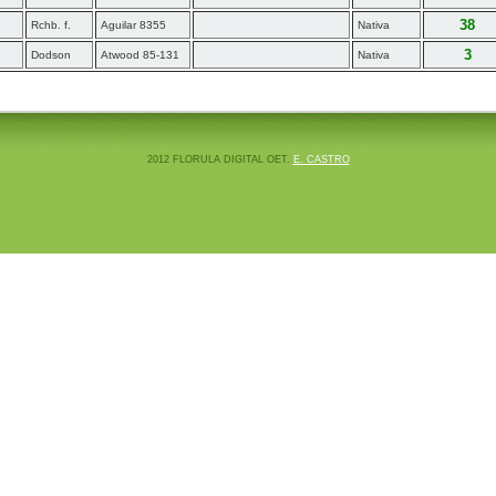
38
Rchb. f.
Aguilar 8355
Nativa
3
Dodson
Atwood 85-131
Nativa
2012 FLORULA DIGITAL OET.
E. CASTRO