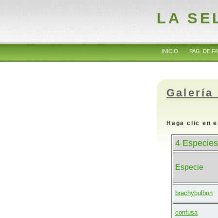
LA SE
INICIO
PAG. DE FA
Galería
Haga clic en e
4 Especies
Especie
brachybulbon
confusa