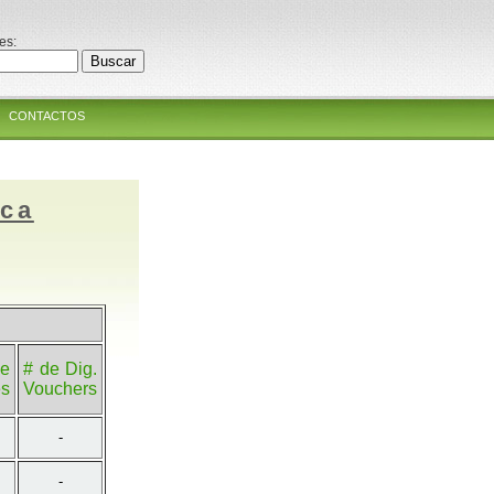
es:
CONTACTOS
ica
e
# de Dig.
es
Vouchers
-
-