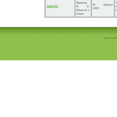
Martens)
M. Grayum
galeottii
R. C.
1055
Moran & J.
Prado
2012 FLOR