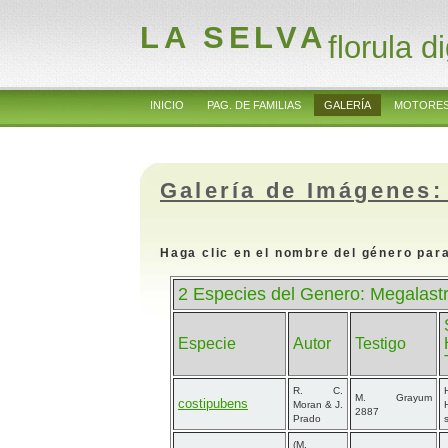
LA SELVA
florula di
INICIO
PAG. DE FAMILIAS
GALERÍA
MOTORES
Galería de Imágenes:
Haga clic en el nombre del género para
2 Especies del Genero: Megalast
Especie
Autor
Testigo
R. C.
M. Grayum
costipubens
Moran & J.
2887
Prado
(M.