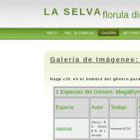
LA SELVA
florula di
INICIO
PAG. DE FAMILIAS
GALERÍA
MOTORES
Galería de Imágenes:
Haga clic en el nombre del género para
1 Especies del Genero: Megathyr
Especie
Autor
Testigo
(Jacq.) B.
K. Simon
maximus
Hammel 8726
& S. W. L.
Jacobs