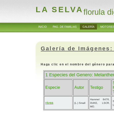
LA SELVA
florula di
INICIO
PAG. DE FAMILIAS
GALERÍA
MOTORES
Galería de Imágenes:
Haga clic en el nombre del género para
1 Especies del Genero: Melanthe
Especie
Autor
Testigo
Hammel 8476,
nivea
(L.) Small
DUKE, LSCR,
(
MO.