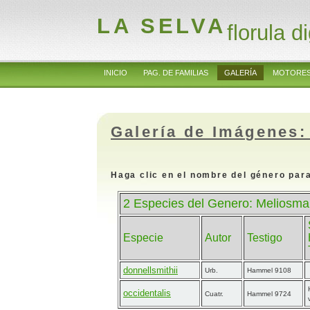
LA SELVA
florula di
INICIO
PAG. DE FAMILIAS
GALERÍA
MOTORES
Galería de Imágenes:
Haga clic en el nombre del género para
2 Especies del Genero: Meliosma
Especie
Autor
Testigo
donnellsmithii
Urb.
Hammel 9108
occidentalis
Cuatr.
Hammel 9724