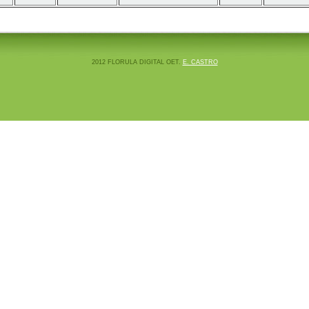
2012 FLORULA DIGITAL OET.
E. CASTRO