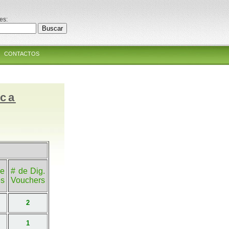
es:
CONTACTOS
ica
e
# de Dig.
es
Vouchers
2
1