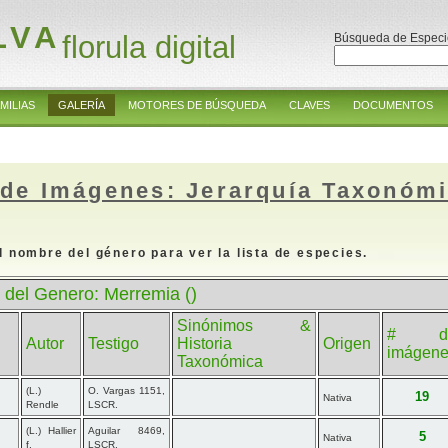
LVA
florula digital
Búsqueda de Especi
MILIAS
GALERÍA
MOTORES DE BÚSQUEDA
CLAVES
DOCUMENTOS
 de Imágenes: Jerarquía Taxonóm
l nombre del género para ver la lista de especies.
 del Genero: Merremia ()
Sinónimos &
# d
Autor
Testigo
Historia
Origen
imágen
Taxonómica
(L.)
O. Vargas 1151,
19
Nativa
Rendle
LSCR.
(L.) Hallier
Aguilar 8469,
5
Nativa
f.
LSCR.