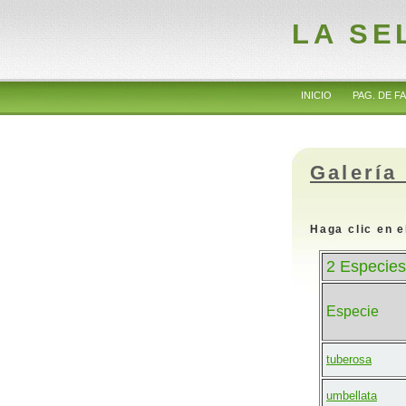
LA SE
INICIO
PAG. DE FA
Galería
Haga clic en e
2 Especies
Especie
tuberosa
umbellata