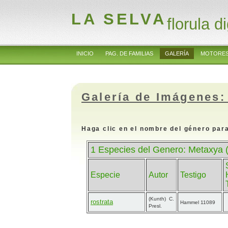
LA SELVA
florula di
INICIO
PAG. DE FAMILIAS
GALERÍA
MOTORES
Galería de Imágenes:
Haga clic en el nombre del género para
1 Especies del Genero: Metaxya
Especie
Autor
Testigo
(Kunth) C.
rostrata
Hammel 11089
Presl.