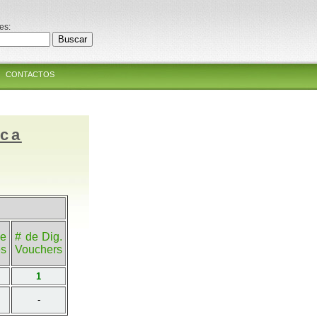
es:
CONTACTOS
ica
e
# de Dig.
es
Vouchers
1
-