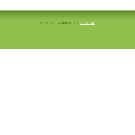
2012 FLORULA DIGITAL OET.
E. CASTRO