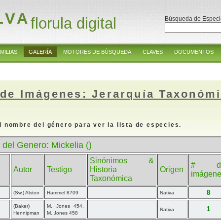
LVA
florula digital
Búsqueda de Especi
MILIAS
GALERÍA
MOTORES DE BÚSQUEDA
CLAVES
DOCUMENTOS
 de Imágenes: Jerarquía Taxonóm
l nombre del género para ver la lista de especies.
 del Genero: Mickelia ()
Sinónimos &
# d
Autor
Testigo
Historia
Origen
imágen
Taxonómica
8
(Sw.) Alston
Hammel 8709
Nativa
(Baker)
M. Jones 454,
1
Nativa
Hennipman
M. Jones 458