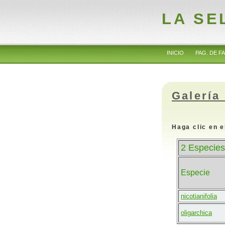
LA SE
INICIO
PAG. DE FA
Galería
Haga clic en e
2 Especies
Especie
nicotianifolia
oligarchica