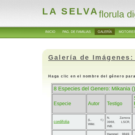
LA SELVA
florula di
INICIO
PAG. DE FAMILIAS
GALERÍA
MOTORES
Galería de Imágenes:
Haga clic en el nombre del género para
8 Especies del Genero: Mikania (
Especie
Autor
Testigo
N. Zamora
(L. f.)
cordifolia
3968, LSCR,
Willd.
INB.
Hammel 9849,