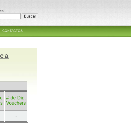
es:
CONTACTOS
ica
e
# de Dig.
es
Vouchers
-