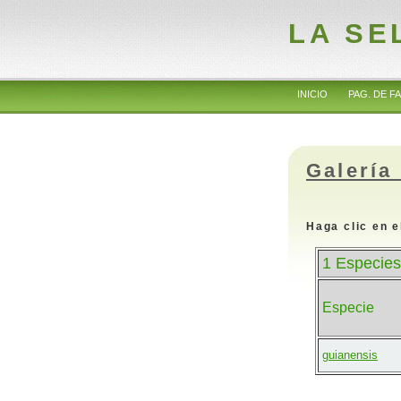
LA SE
INICIO
PAG. DE FA
Galería
Haga clic en e
1 Especies
Especie
guianensis