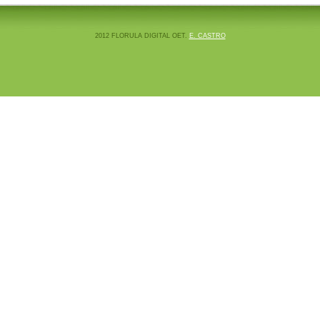
2012 FLORULA DIGITAL OET.
E. CASTRO