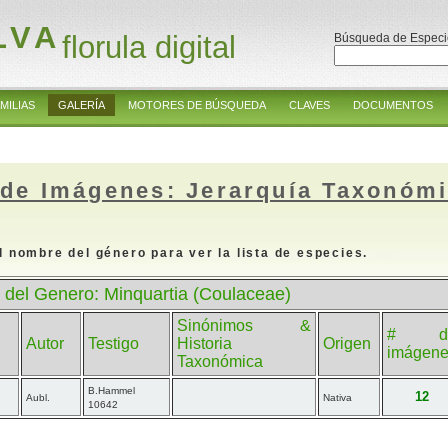
LVA
florula digital
Búsqueda de Especi
MILIAS
GALERÍA
MOTORES DE BÚSQUEDA
CLAVES
DOCUMENTOS
 de Imágenes: Jerarquía Taxonóm
l nombre del género para ver la lista de especies.
 del Genero: Minquartia (Coulaceae)
Sinónimos &
# d
Autor
Testigo
Historia
Origen
imágen
Taxonómica
B.Hammel
12
Aubl.
Nativa
10642