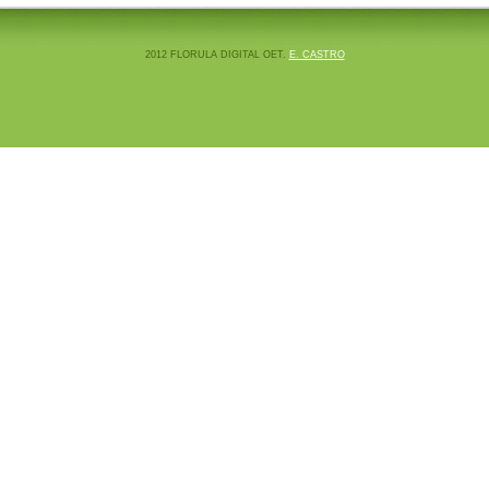
2012 FLORULA DIGITAL OET.
E. CASTRO