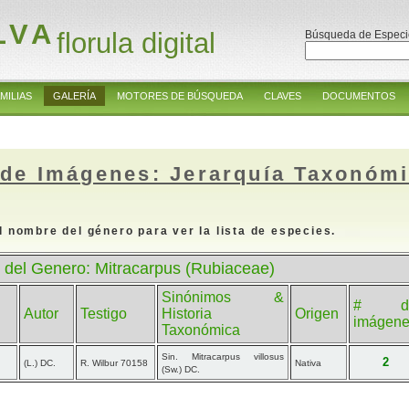
LVA
florula digital
Búsqueda de Especi
MILIAS
GALERÍA
MOTORES DE BÚSQUEDA
CLAVES
DOCUMENTOS
 de Imágenes: Jerarquía Taxonóm
l nombre del género para ver la lista de especies.
 del Genero: Mitracarpus (Rubiaceae)
Sinónimos &
# d
Autor
Testigo
Historia
Origen
imágen
Taxonómica
Sin. Mitracarpus villosus
2
(L.) DC.
R. Wilbur 70158
Nativa
(Sw.) DC.