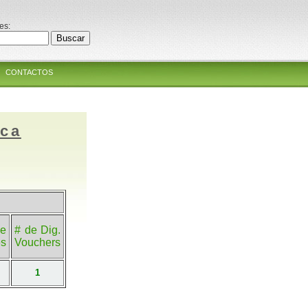
es:
CONTACTOS
ica
e
# de Dig.
es
Vouchers
1