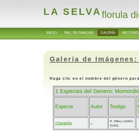
LA SELVA
florula di
INICIO
PAG. DE FAMILIAS
GALERÍA
MOTORES
Galería de Imágenes:
Haga clic en el nombre del género para
1 Especies del Genero: Momordic
Especie
Autor
Testigo
R. Wilbur 34864,
charantia
L.
DUKE.