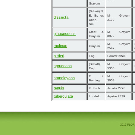
Grayum
(Schott) N.
E. Br. ex
M. Grayum
dissecta
Donn.
2179
Sm.
Croat &
M. Grayum
glaucescens
Grayum
8972
M. Grayum
molinae
Grayum
2547
pittieri
Engl.
Hammel 9509
(Schott)
M. Grayum
spruceana
Engl.
5356
G. S.
M. Grayum
standleyana
Bunting
3058
tenuis
K. Koch
Jacobs 2770
tuberculata
Lundell
Aguilar 7829
2012 FLOR