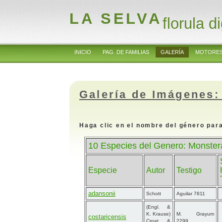
LA SELVA
florula di
INICIO
PAG. DE FAMILIAS
GALERÍA
MOTORES
Galería de Imágenes:
Haga clic en el nombre del género para
10 Especies del Genero: Monster
Especie
Autor
Testigo
adansonii
Schott
Aguilar 7811
(Engl. &
K. Krause)
M. Grayum
costaricensis
Croat &
2299