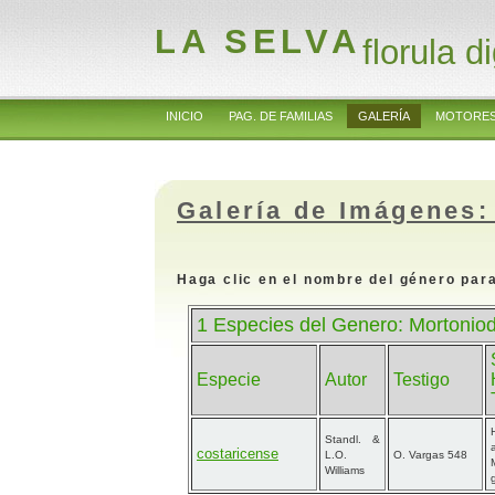
LA SELVA
florula di
INICIO
PAG. DE FAMILIAS
GALERÍA
MOTORES
Galería de Imágenes:
Haga clic en el nombre del género para
1 Especies del Genero: Mortoniod
Especie
Autor
Testigo
Standl. &
costaricense
L.O.
O. Vargas 548
Williams