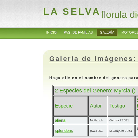
LA SELVA
florula di
INICIO
PAG. DE FAMILIAS
GALERÍA
MOTORES
Galería de Imágenes:
Haga clic en el nombre del género para
2 Especies del Genero: Myrcia ()
Especie
Autor
Testigo
aliena
McVaugh
Gentry 78581
splendens
(Sw.) DC.
M.Grayum 2954