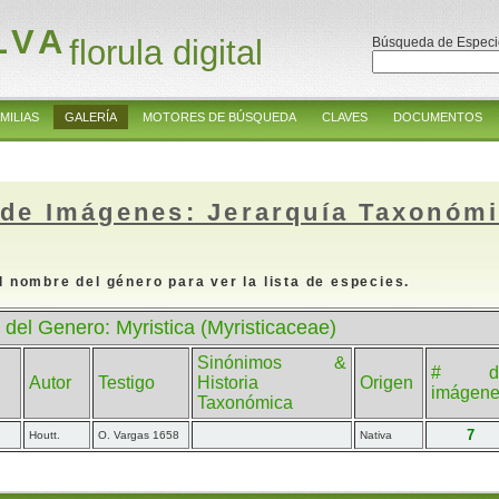
LVA
florula digital
Búsqueda de Especi
MILIAS
GALERÍA
MOTORES DE BÚSQUEDA
CLAVES
DOCUMENTOS
 de Imágenes: Jerarquía Taxonóm
l nombre del género para ver la lista de especies.
 del Genero: Myristica (Myristicaceae)
Sinónimos &
# d
Autor
Testigo
Historia
Origen
imágen
Taxonómica
7
Houtt.
O. Vargas 1658
Nativa