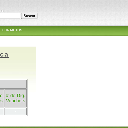
es:
CONTACTOS
ica
e
# de Dig.
es
Vouchers
-