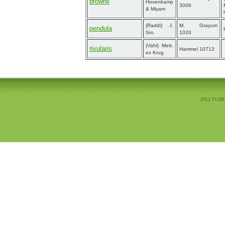
brownii
Hovenkamp
3006
& Miyam
(Raddi) J.
M. Grayum
pendula
Sm.
1020
(Vahl) Mett.
rivularis
Hammel 10713
ex Krug
2012 FLOR