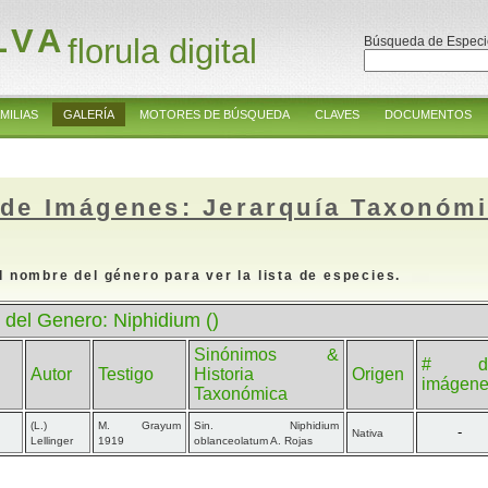
LVA
florula digital
Búsqueda de Especi
MILIAS
GALERÍA
MOTORES DE BÚSQUEDA
CLAVES
DOCUMENTOS
 de Imágenes: Jerarquía Taxonóm
l nombre del género para ver la lista de especies.
 del Genero: Niphidium ()
Sinónimos &
# d
Autor
Testigo
Historia
Origen
imágen
Taxonómica
(L.)
M. Grayum
Sin. Niphidium
-
Nativa
Lellinger
1919
oblanceolatum A. Rojas