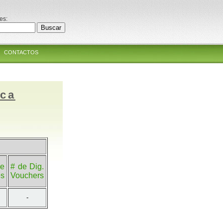
es:
CONTACTOS
ica
e
# de Dig.
es
Vouchers
-