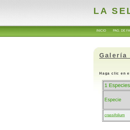
LA SE
INICIO
PAG. DE FA
Galería
Haga clic en e
1 Especies
Especie
crassifolium