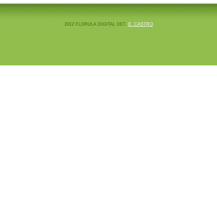
2012 FLORULA DIGITAL OET.
E. CASTRO