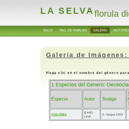
LA SELVA
florula di
INICIO
PAG. DE FAMILIAS
GALERÍA
MOTORES
Galería de Imágenes:
Haga clic en el nombre del género para
1 Especies del Genero: Oeceocla
Especie
Autor
Testigo
(Lindl.)
maculata
O. Vargas 1303
Lindl.