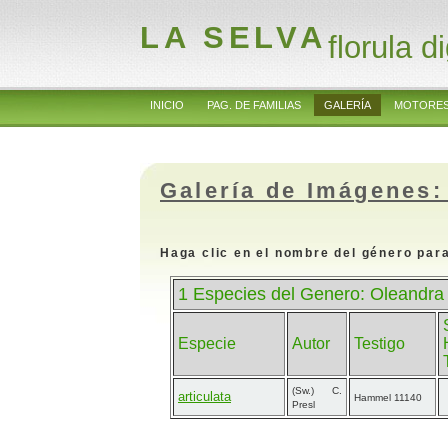
LA SELVA
florula di
INICIO
PAG. DE FAMILIAS
GALERÍA
MOTORES
Galería de Imágenes:
Haga clic en el nombre del género para
1 Especies del Genero: Oleandra
Especie
Autor
Testigo
(Sw.) C.
articulata
Hammel 11140
Presl