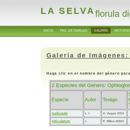
LA SELVA
florula di
INICIO
PAG. DE FAMILIAS
GALERÍA
MOTORES
Galería de Imágenes:
Haga clic en el nombre del género para
2 Especies del Genero: Ophioglo
Especie
Autor
Testigo
nudicaule
L. f.
O. Vargas 2054
reticulatum
L.
R. Wilbur 40691