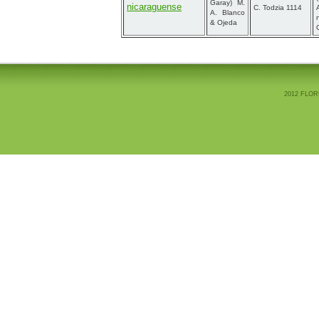
Garay) M.
nicaraguense
C. Todzia 1114
A. Blanco
& Ojeda
2012 FLOR