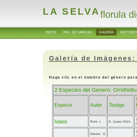
LA SELVA
florula di
INICIO
PAG. DE FAMILIAS
GALERÍA
MOTORES
Galería de Imágenes:
Haga clic en el nombre del género para
2 Especies del Genero: Ornithidi
Especie
Autor
Testigo
fulgens
Rchb. f.
E. Castro 0024
(Hamer &