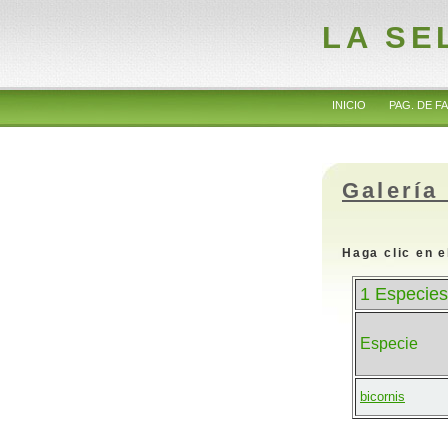
LA SE
INICIO
PAG. DE FA
Galería
Haga clic en e
1 Especies
Especie
bicornis