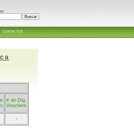
es:
CONTACTOS
ica
e
# de Dig.
es
Vouchers
-