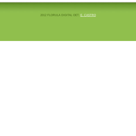
2012 FLORULA DIGITAL OET.
E. CASTRO