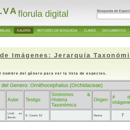
LVA
florula digital
Búsqueda de Especi
MILIAS
GALERÍA
MOTORES DE BÚSQUEDA
CLAVES
DOCUMENTOS
 de Imágenes: Jerarquía Taxonóm
l nombre del género para ver la lista de especies.
 del Genero: Ornithocephalus (Orchidaceae)
Sinónimos &
# d
Autor
Testigo
Historia
Origen
imágen
Taxonómica
Lindl. ex
7
E. Castro 52
Nativa
Benth.